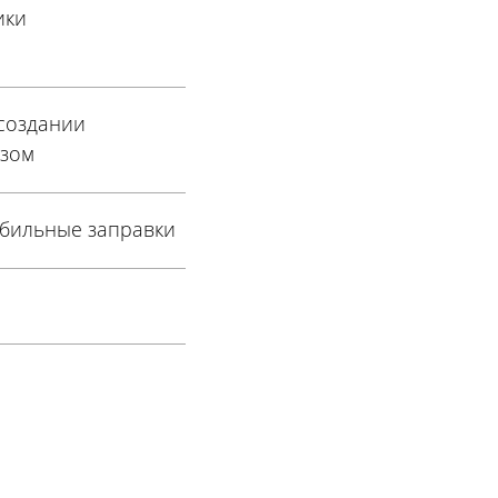
ики
 создании
азом
обильные заправки