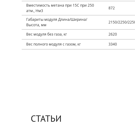
Вместимость метана при 15С при 250
872
атм., Нм3
Габариты модуля Длина/Ширина/
2150/2250/225
Высота, мм
Вес модуля без газа, кг
2620
Вес полного модуля с газом, кг
3340
СТАТЬИ