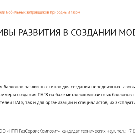
ании мобильных заправщиков природным газом
ИВЫ РАЗВИТИЯ В СОЗДАНИИ М
я баллонов различных типов для создания передвижных газов
меры создания ПАГЗ на базе металлокомпозитных баллонов т
телей ПАГЗ, так и для организаций и специалистов, их эксплуа
НПП ГазСервисКомпозит», кандидат технических наук, тел.: +7 (341