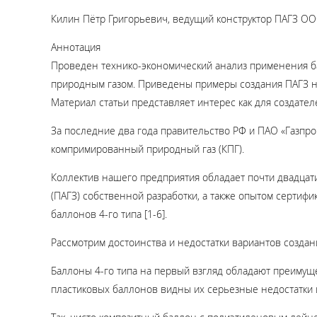
Килин Пётр Григорьевич, ведущий конструктор ПАГЗ ООО
Аннотация
Проведен технико-экономический анализ применения б
природным газом. Приведены примеры создания ПАГЗ н
Материал статьи представляет интерес как для создателе
За последние два года правительство РФ и ПАО «Газпро
компримированный природный газ (КПГ).
Коллектив нашего предприятия обладает почти двадца
(ПАГЗ) собственной разработки, а также опытом сертиф
баллонов 4-го типа [1-6].
Рассмотрим достоинства и недостатки вариантов создан
Баллоны 4-го типа на первый взгляд обладают преимуще
пластиковых баллонов видны их серьезные недостатки 