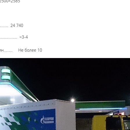
2500×2585
…….. 24 740
 ч………………. ≈3-4
мин……… Не более 10