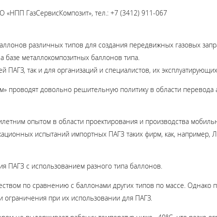
 «НПП ГазСервисКомпозит», тел.: +7 (3412) 911-067
аллонов различных типов для создания передвижных газовых за
а базе металлокомпозитных баллонов типа.
й ПАГЗ, так и для организаций и специалистов, их эксплуатирующих
м» проводят довольно решительную политику в области перевода а
тилетним опытом в области проектирования и производства мобил
икационных испытаний импортных ПАГЗ таких фирм, как, например,
ия ПАГЗ с использованием разного типа баллонов.
ством по сравнению с баллонами других типов по массе. Однако п
и ограничения при их использовании для ПАГЗ.