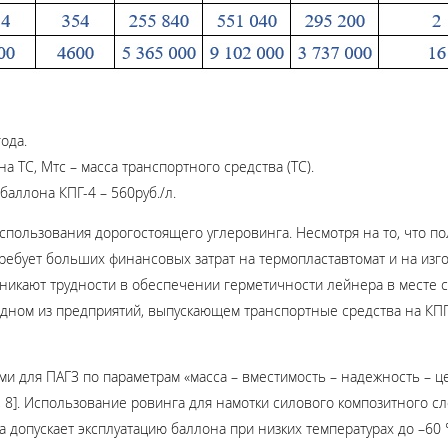
ода.
 ТС, Мтс – масса транспортного средства (ТС).
баллона КПГ-4 – 560руб./л.
использования дорогостоящего углеровинга. Несмотря на то, что
требует больших финансовых затрат на термопластавтомат и на изг
никают трудности в обеспечении герметичности лейнера в месте 
 одном из предприятий, выпускающем транспортные средства на КПГ
и для ПАГЗ по параметрам «масса – вместимость – надежность – 
8]. Использование ровинга для намотки силового композитного сло
 допускает эксплуатацию баллона при низких температурах до –60 