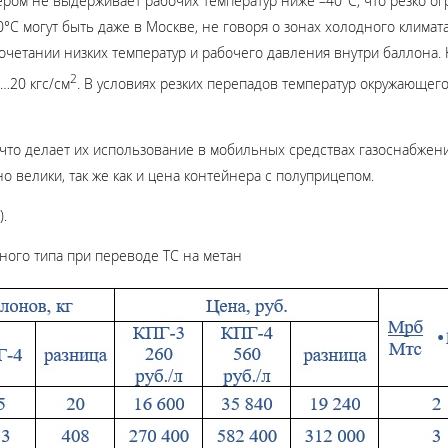
ром не выдерживает рабочих температур ниже –40°С, что резко ог
0°С могут быть даже в Москве, не говоря о зонах холодного клима
четании низких температур и рабочего давления внутри баллона. 
2
…20 кгс/см
. В условиях резких перепадов температур окружающег
 что делает их использование в мобильных средствах газоснабжен
о велики, так же как и цена контейнера с полуприцепом.
).
ного типа при переводе ТС на метан