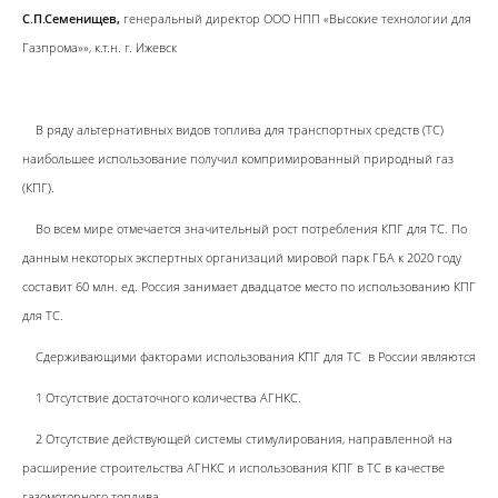
С.П.Семенищев,
генеральный директор ООО НПП «Высокие технологии для
Газпрома»», к.т.н. г. Ижевск
В ряду альтернативных видов топлива для транспортных средств (ТС)
наибольшее использование получил компримированный природный газ
(КПГ).
Во всем мире отмечается значительный рост потребления КПГ для ТС. По
данным некоторых экспертных организаций мировой парк ГБА к 2020 году
составит 60 млн. ед. Россия занимает двадцатое место по использованию КПГ
для ТС.
Сдерживающими факторами использования КПГ для ТС в России являются
1 Отсутствие достаточного количества АГНКС.
2 Отсутствие действующей системы стимулирования, направленной на
расширение строительства АГНКС и использования КПГ в ТС в качестве
газомоторного топлива.