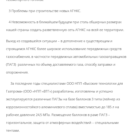
3 Проблемы при строительстве новых АГНКС.
4 Невозможность в ближайшем будущем при столь обширных размерах
нашей страны создать разветвленную сеть АГНКС на всей ее территории.
Выход из создавшейся ситуации – в дополнение к существующим и
строящимся АГНКС более широкое использование передвижных средств
газоснабжения, в частности передвижных автомобильных газозаправщиков
(ПАГЗ) различных по объему доставляемого газа, способу заправки и
опорожнения.
За последние годы специалистами ООО НПП «Высокие технологии для
Газпрома» (ООО «НПП «ВТГ») разработаны, изготовлены и успешно
эксплуатируются различные ПАГЗы на базе баллонов 3 типа (лейнер из
коррозионностойкого алюминиевого сплава) вместимостью до 185 л на
рабочее давление 24,5 МПа. Размещение баллонов в раме ПАГЗ –
горизонтальное, защита от атмосферных воздействий – специальными
тентами.