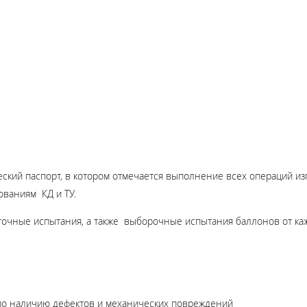
ский паспорт, в котором отмечается выполнение всех операций и
ованиям КД и ТУ.
точные испытания, а также выборочные испытания баллонов от каж
 по наличию дефектов и механических повреждений