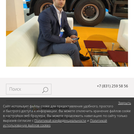
+7 (831) 259 58 56
Закрыть
Сайт использует файлы cookie для предоставления удобного, простого
Разработано
и быстрого доступа к информации. Вы можете отключить хранение файлов cookie
в настройках веб-браузера. Вы можете продолжить навигацию по сайту только
© 2013-2026 ООО "ГазСервисКомпозит"
выразив согласие с
Политикой конфиденциальности
и
Политикой
использования файлов cookies
Карта сайта