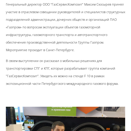
Генеральный директор ООО "ГазСервисКомпозит" Максим Скосырев принял
участие в отраслевом совещании руководителей и специалистов структурных
подразделений администрации, дочерних обществ и организаций ПАО
«Газпром» по вопросам эксплуатации объектов газомоторной
инфраструктуры, газомоторного транспорта и автотранспортного
обеспечения производственной деятельности Группы Газпром.
Мероприятие проходит в Санкт-Петербурге.
В своем выступлении он рассказал о мобильных решениях для
транспортировки СПГ и КПГ, которые разрабатывает группа компаний
"ГазСервисКомпозит". Увидеть их можно на стенде F 10 в рамках
экспозиционной части Петербургского международного газового форума.