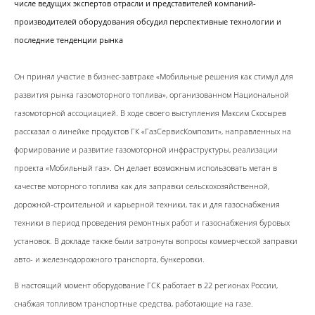
числе ведущих экспертов отрасли и представителей компаний-
производителей оборудования обсудил перспективные технологии и
последние тенденции рынка
Он принял участие в бизнес-завтраке «Мобильные решения как стимул для
развития рынка газомоторного топлива», организованном Национальной
газомоторной ассоциацией. В ходе своего выступления Максим Скосырев
рассказал о линейке продуктов ГК «ГазСервисКомпозит», направленных на
формирование и развитие газомоторной инфраструктуры, реализации
проекта «Мобильный газ». Он делает возможным использовать метан в
качестве моторного топлива как для заправки сельскохозяйственной,
дорожной-строительной и карьерной техники, так и для газоснабжения
техники в период проведения ремонтных работ и газоснабжения буровых
установок. В докладе также были затронуты вопросы коммерческой заправки
авто- и железнодорожного транспорта, бункеровки.
В настоящий момент оборудование ГСК работает в 22 регионах России,
снабжая топливом транспортные средства, работающие на газе.