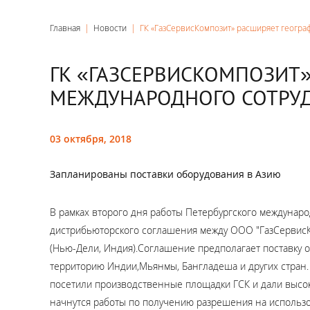
Главная
|
Новости
|
ГК «ГазСервисКомпозит» расширяет геогр
ГК «ГАЗСЕРВИСКОМПОЗИТ
МЕЖДУНАРОДНОГО СОТРУ
03 октября, 2018
Запланированы поставки оборудования в Азию
В рамках второго дня работы Петербургского междунар
дистрибьюторского соглашения между ООО "ГазСервисКомп
(Нью-Дели, Индия).Соглашение предполагает поставку о
территорию Индии,Мьянмы, Бангладеша и других стран. П
посетили производственные площадки ГСК и дали высок
начнутся работы по получению разрешения на использ