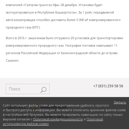
компанией «Газпром-трансгаз Уфа» 28 декабря. Установка будет
эксплуатироваться в Республике Башкортостан. За 1 рейс передвижной
автогазозаправщик способен доставить более 5 000 м³ компримированного
природного газа (КПГ).
Всего в 2016 г. заказчикам было отгружено 29 установок для транспортировки
компримированного природного газа. География поставок охватывает 11
регионов Российской Федерации от Калининградской области до острова
Сахалин.
+7 (831) 259 58 56
Закрыть
Сайт использует файлы cookie для предоставления удобного, простого
Разработано
и быстрого доступа к информации. Вы можете отключить хранение файлов cookie
в настройках веб-браузера. Вы можете продолжить навигацию по сайту только
© 2013-2026 ООО "ГазСервисКомпозит"
выразив согласие с
Политикой конфиденциальности
и
Политикой
использования файлов cookies
Карта сайта