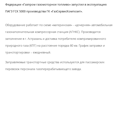
Федерации «Газпром газомоторное топливо» запустил в эксплуатацию
ПАГЗ ГСК 5000 производства ГК «ГазСервисКомпозит».
Оборудование работает по схеме «материнская» - «дочерняя» автомобильная
газонаполнительная компрессорная станция (АГНКС). Производится
заполнение в г. Астрахань и доставка потребителю компримированного
природного газа (КПГ) на расстояние порядка 80 км. График заправки и
транспортировки – ежедневный.
Заправляемые транспортные средства используются для пассажирских
перевозок персонала газоперерабатывающего завода.