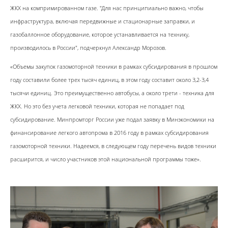
ЖКХ на компримированном газе. "Для нас принципиально важно, чтобы
инфраструктура, включая передвижные и стационарные заправки, и
газобаллонное оборудование, которое устанавливается на технику,
производилось в России", подчеркнул Александр Морозов.
«Объемы закупок газомоторной техники в рамках субсидирования в прошлом
году составили более трех тысяч единиц, в этом году составит около 3,2-3,4
тысячи единиц. Это преимущественно автобусы, а около трети - техника для
ЖКХ. Но это без учета легковой техники, которая не попадает под
субсидирование. Минпромторг России уже подал заявку в Минэкономики на
финансирование легкого автопрома в 2016 году в рамках субсидирования
газомоторной техники. Надеемся, в следующем году перечень видов техники
расширится, и число участников этой национальной программы тоже».