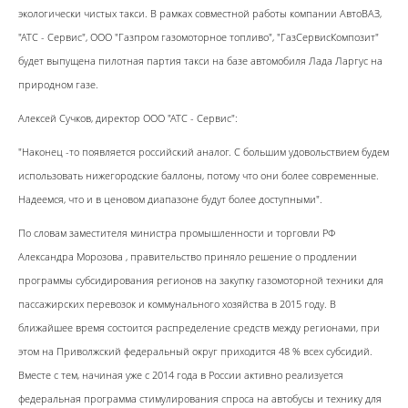
экологически чистых такси. В рамках совместной работы компании АвтоВАЗ,
"АТС - Сервис", ООО "Газпром газомоторное топливо", "ГазСервисКомпозит"
будет выпущена пилотная партия такси на базе автомобиля Лада Ларгус на
природном газе.
Алексей Сучков, директор ООО "АТС - Сервис":
"Наконец -то появляется российский аналог. С большим удовольствием будем
использовать нижегородские баллоны, потому что они более современные.
Надеемся, что и в ценовом диапазоне будут более доступными".
По словам заместителя министра промышленности и торговли РФ
Александра Морозова , правительство приняло решение о продлении
программы субсидирования регионов на закупку газомоторной техники для
пассажирских перевозок и коммунального хозяйства в 2015 году. В
ближайшее время состоится распределение средств между регионами, при
этом на Приволжский федеральный округ приходится 48 % всех субсидий.
Вместе с тем, начиная уже с 2014 года в России активно реализуется
федеральная программа стимулирования спроса на автобусы и технику для