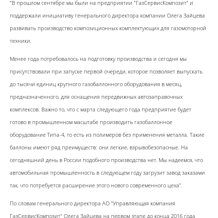
"В прошлом сентябре мы были на предприятии "ГазСервисКомпозит" и
поддержали инициативу генерального директора компании Олега Зайцева
развивать производство композиционных комплектующих для газомоторной
техники.
Менее года потребовалось на подготовку производства и сегодня мы
присутствовали при запуске первой очереди, которое позволяет выпускать
до тысячи единиц крупного газобаллонного оборудования в месяц,
предназначенного, для оснащения передвижных автозаправочных
комплексов. Важно то, что с марта следующего года предприятие будет
готово в промышленном масштабе производить газобаллонное
оборудование Типа-4, то есть из полимеров без применения металла. Такие
баллоны имеют ряд преимуществ: они легкие, взрывобезопасные. На
сегодняшний день в России подобного производства нет. Мы надеемся, что
автомобильная промышленность в следующем году загрузит завод заказами
так, что потребуется расширение этого нового современного цеха".
По словам генерального директора АО "Управляющая компания
ГазСервисКомпозит" Олега Зайцева на первом этапе до конца 2016 года