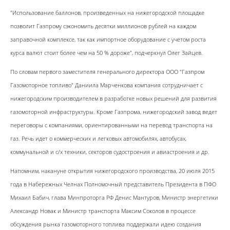
"Использование баллонов, произведенных на нижегородской площадке
позволит Газпрому сэкономить десятки миллионов рублей на каждом
заправочной комплексе, так как импортное оборудование с учетом роста
курса валют стоит более чем на 50 % дороже", подчеркнул Олег Зайцев.
По словам первого заместителя генерального директора ООО "Газпром
Газомоторное топливо" Даниила Марченкова компания сотрудничает с
нижегородским производителем в разработке новых решений для развития
газомоторной инфраструктуры. Кроме Газпрома, нижегородский завод ведет
переговоры с компаниями, ориентированными на перевод транспорта на
газ. Речь идет о коммерческих и легковых автомобилях, автобусах,
коммунальной и с/х техники, секторов судостроения и авиастроения и др.
Напомним, накануне открытия нижегородского производства, 20 июля 2015
года в Набережных Челнах Полномочный представитель Президента в ПФО
Михаил Бабич, глава Минпроторга РФ Денис Мантуров, Министр энергетики
Александр Новак и Министр транспорта Максим Соколов в процессе
обсуждения рынка газомоторного топлива поддержали идею создания