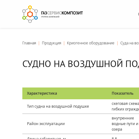
Главная
|
Продукция
|
Криогенное оборудование
|
Суда на в
СУДНО НА ВОЗДУШНОЙ ПО
Характеристика
Показатель
скеговая схем
Тип судна на воздушной подушке
гибких ограж
внутренние
Район эксплуатации
водные пути и
озера
Длина габаритная, м
8,8