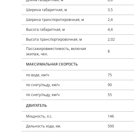
Ширина габаритная, м
3,5
Ширина транспоротировчная, м
2,4
Высота габаритная, м
4,4
Высота транспортировочная, м
2,02
Пассажировместимость, включая
8
экипаж, чел.
МАКСИМАЛЬНАЯ СКОРОСТЬ
по воде, км/ч
75
по снегу/льду, км/ч
90
по снегу/льду, км/ч
55
ДВИГАТЕЛЬ
Мощность, л.с.
146
Дальность хода, км.
500