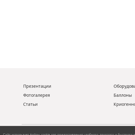
Презентации
Оборудова
Фотогалерея
Баллоны
Статьи
Криогенн
Сайт использует файлы cookie для предоставления удобного, простого и быстрого