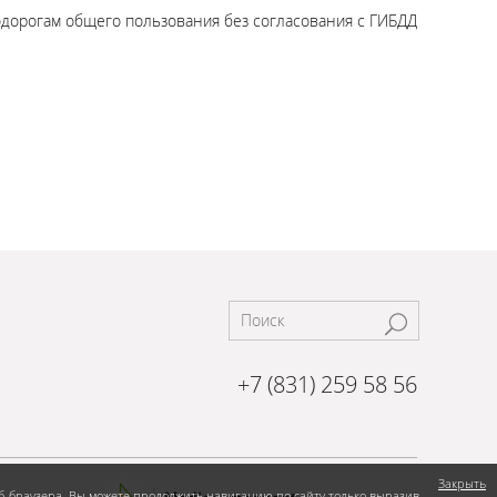
одорогам общего пользования без согласования с ГИБДД
+7 (831) 259 58 56
Закрыть
еб-браузера. Вы можете продолжить навигацию по сайту только выразив