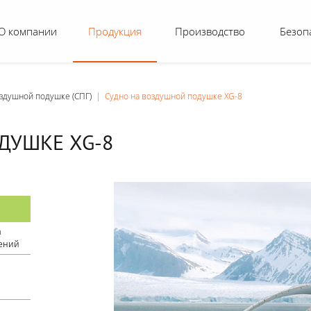
О компании
Продукция
Производство
Безоп
оздушной подушке (СПГ)
|
Судно на воздушной подушке XG-8
ДУШКЕ XG-8
а
дений