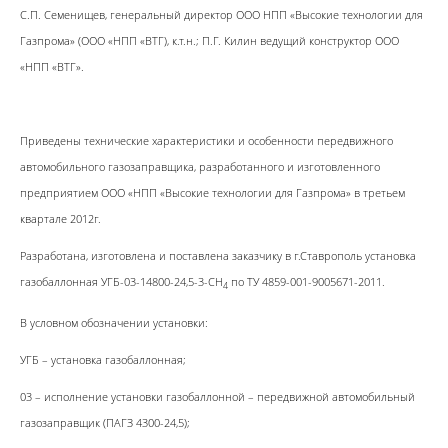
С.П. Семенищев, генеральный директор ООО НПП «Высокие технологии для
Газпрома» (ООО «НПП «ВТГ), к.т.н.; П.Г. Килин ведущий конструктор ООО
«НПП «ВТГ».
Приведены технические характеристики и особенности передвижного
автомобильного газозаправщика, разработанного и изготовленного
предприятием ООО «НПП «Высокие технологии для Газпрома» в третьем
квартале 2012г.
Разработана, изготовлена и поставлена заказчику в г.Ставрополь установка
газобаллонная УГБ-03-14800-24,5-3-СН
по ТУ 4859-001-9005671-2011.
4
В условном обозначении установки:
УГБ – установка газобаллонная;
03 – исполнение установки газобаллонной – передвижной автомобильный
газозаправщик (ПАГЗ 4300-24,5);