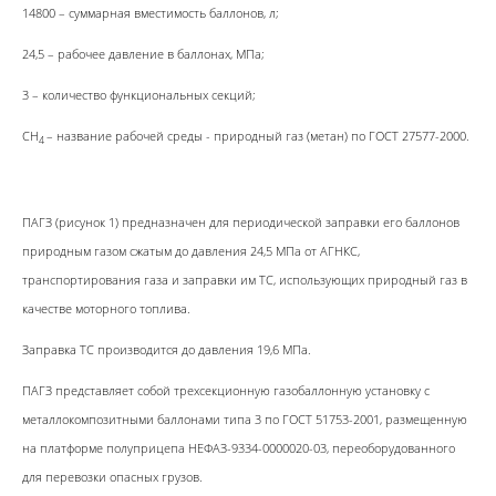
14800 – суммарная вместимость баллонов, л;
24,5 – рабочее давление в баллонах, МПа;
3 – количество функциональных секций;
СН
– название рабочей среды - природный газ (метан) по ГОСТ 27577-2000.
4
ПАГЗ (рисунок 1) предназначен для периодической заправки его баллонов
природным газом сжатым до давления 24,5 МПа от АГНКС,
транспортирования газа и заправки им ТС, использующих природный газ в
качестве моторного топлива.
Заправка ТС производится до давления 19,6 МПа.
ПАГЗ представляет собой трехсекционную газобаллонную установку с
металлокомпозитными баллонами типа 3 по ГОСТ 51753-2001, размещенную
на платформе полуприцепа НЕФАЗ-9334-0000020-03, переоборудованного
для перевозки опасных грузов.